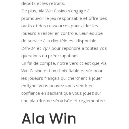
dépôts et les retraits.
De plus, Ala Win Casino s’engage à
promouvoir le jeu responsable et offre des
outils et des ressources pour aider les
joueurs à rester en contrôle. Leur équipe
de service à la clientèle est disponible
24h/24 et 7j/7 pour répondre à toutes vos
questions ou préoccupations.
En fin de compte, notre verdict est que Ala
Win Casino est un choix fiable et sûr pour
les joueurs français qui cherchent à jouer
en ligne. Vous pouvez vous sentir en
confiance en sachant que vous jouez sur
une plateforme sécurisée et réglementée.
Ala Win