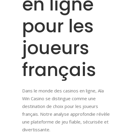
en ligne
pour les
joueurs
français
Dans le monde des casinos en ligne, Ala
Win Casino se distingue comme une
destination de choix pour les joueurs
français. Notre analyse approfondie révèle
une plateforme de jeu fiable, sécurisée et
divertissante.