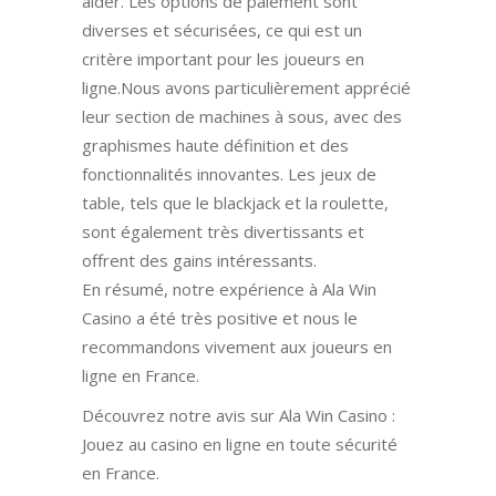
aider. Les options de paiement sont
diverses et sécurisées, ce qui est un
critère important pour les joueurs en
ligne.Nous avons particulièrement apprécié
leur section de machines à sous, avec des
graphismes haute définition et des
fonctionnalités innovantes. Les jeux de
table, tels que le blackjack et la roulette,
sont également très divertissants et
offrent des gains intéressants.
En résumé, notre expérience à Ala Win
Casino a été très positive et nous le
recommandons vivement aux joueurs en
ligne en France.
Découvrez notre avis sur Ala Win Casino :
Jouez au casino en ligne en toute sécurité
en France.