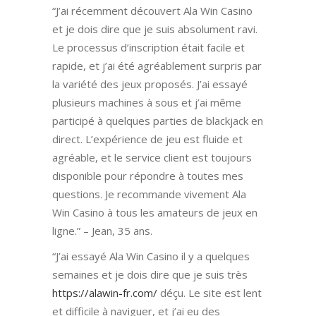
“J’ai récemment découvert Ala Win Casino
et je dois dire que je suis absolument ravi.
Le processus d’inscription était facile et
rapide, et j’ai été agréablement surpris par
la variété des jeux proposés. J’ai essayé
plusieurs machines à sous et j’ai même
participé à quelques parties de blackjack en
direct. L’expérience de jeu est fluide et
agréable, et le service client est toujours
disponible pour répondre à toutes mes
questions. Je recommande vivement Ala
Win Casino à tous les amateurs de jeux en
ligne.” – Jean, 35 ans.
“J’ai essayé Ala Win Casino il y a quelques
semaines et je dois dire que je suis très
https://alawin-fr.com/
déçu. Le site est lent
et difficile à naviguer, et j’ai eu des