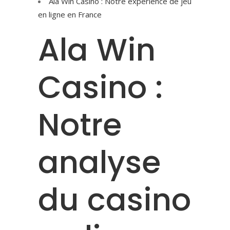
Ala Win Casino : Notre expérience de jeu
en ligne en France
Ala Win
Casino :
Notre
analyse
du casino