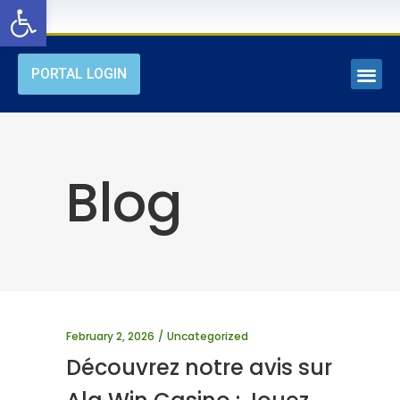
Open toolbar
PORTAL LOGIN
Blog
February 2, 2026
Uncategorized
Découvrez notre avis sur