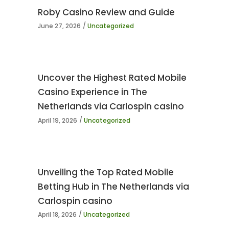
Roby Casino Review and Guide
June 27, 2026
Uncategorized
Uncover the Highest Rated Mobile
Casino Experience in The
Netherlands via Carlospin casino
April 19, 2026
Uncategorized
Unveiling the Top Rated Mobile
Betting Hub in The Netherlands via
Carlospin casino
April 18, 2026
Uncategorized