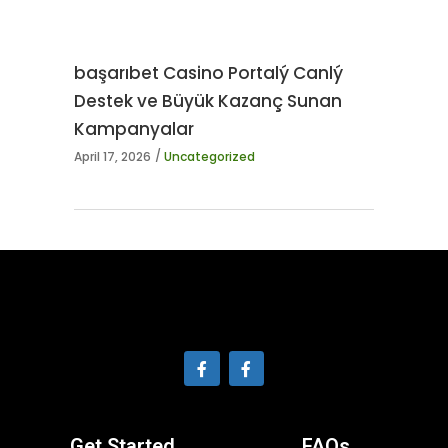
başarıbet Casino Portalý Canlý
Destek ve Büyük Kazanç Sunan
Kampanyalar
April 17, 2026
Uncategorized
Get Started
FAQs