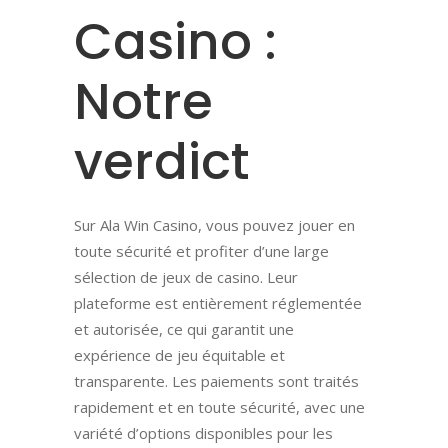
Casino :
Notre
verdict
Sur Ala Win Casino, vous pouvez jouer en
toute sécurité et profiter d’une large
sélection de jeux de casino. Leur
plateforme est entièrement réglementée
et autorisée, ce qui garantit une
expérience de jeu équitable et
transparente. Les paiements sont traités
rapidement et en toute sécurité, avec une
variété d’options disponibles pour les