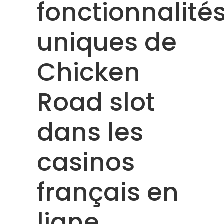
fonctionnalité
uniques de
Chicken
Road slot
dans les
casinos
français en
ligne