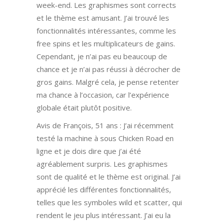
week-end. Les graphismes sont corrects
et le thème est amusant. J’ai trouvé les
fonctionnalités intéressantes, comme les
free spins et les multiplicateurs de gains.
Cependant, je n’ai pas eu beaucoup de
chance et je n’ai pas réussi à décrocher de
gros gains. Malgré cela, je pense retenter
ma chance à l’occasion, car l’expérience
globale était plutôt positive.
Avis de François, 51 ans : J’ai récemment
testé la machine à sous Chicken Road en
ligne et je dois dire que j’ai été
agréablement surpris. Les graphismes
sont de qualité et le thème est original. J’ai
apprécié les différentes fonctionnalités,
telles que les symboles wild et scatter, qui
rendent le jeu plus intéressant. J’ai eu la