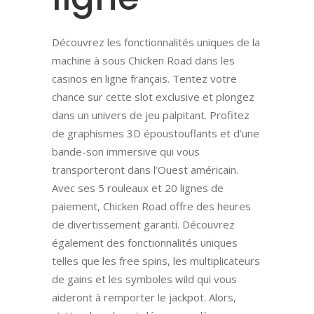
Découvrez les fonctionnalités uniques de la
machine à sous Chicken Road dans les
casinos en ligne français. Tentez votre
chance sur cette slot exclusive et plongez
dans un univers de jeu palpitant. Profitez
de graphismes 3D époustouflants et d’une
bande-son immersive qui vous
transporteront dans l’Ouest américain.
Avec ses 5 rouleaux et 20 lignes de
paiement, Chicken Road offre des heures
de divertissement garanti. Découvrez
également des fonctionnalités uniques
telles que les free spins, les multiplicateurs
de gains et les symboles wild qui vous
aideront à remporter le jackpot. Alors,