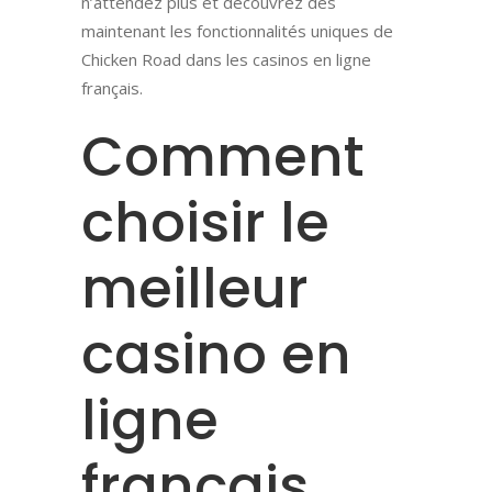
n’attendez plus et découvrez dès
maintenant les fonctionnalités uniques de
Chicken Road dans les casinos en ligne
français.
Comment
choisir le
meilleur
casino en
ligne
français