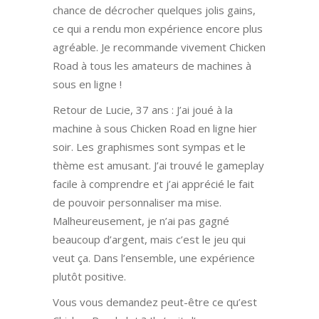
chance de décrocher quelques jolis gains,
ce qui a rendu mon expérience encore plus
agréable. Je recommande vivement Chicken
Road à tous les amateurs de machines à
sous en ligne !
Retour de Lucie, 37 ans : J’ai joué à la
machine à sous Chicken Road en ligne hier
soir. Les graphismes sont sympas et le
thème est amusant. J’ai trouvé le gameplay
facile à comprendre et j’ai apprécié le fait
de pouvoir personnaliser ma mise.
Malheureusement, je n’ai pas gagné
beaucoup d’argent, mais c’est le jeu qui
veut ça. Dans l’ensemble, une expérience
plutôt positive.
Vous vous demandez peut-être ce qu’est