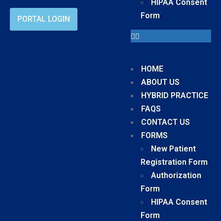
HIPAA Consent
Form
PORTAL LOGIN
HOME
ABOUT US
HYBRID PRACTICE
FAQS
CONTACT US
FORMS
New Patient
Registration Form
Authorization
Form
HIPAA Consent
Form