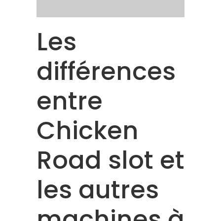
Les
différences
entre
Chicken
Road slot et
les autres
machines à