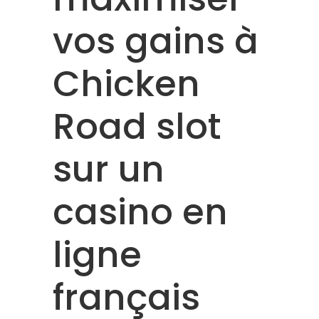
vos gains à
Chicken
Road slot
sur un
casino en
ligne
français