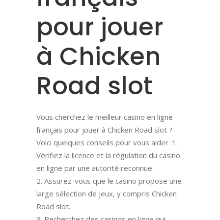
pour jouer
à Chicken
Road slot
Vous cherchez le meilleur casino en ligne
français pour jouer à Chicken Road slot ?
Voici quelques conseils pour vous aider :1.
Vérifiez la licence et la régulation du casino
en ligne par une autorité reconnue.
2. Assurez-vous que le casino propose une
large sélection de jeux, y compris Chicken
Road slot.
3. Recherchez des casinos en ligne qui