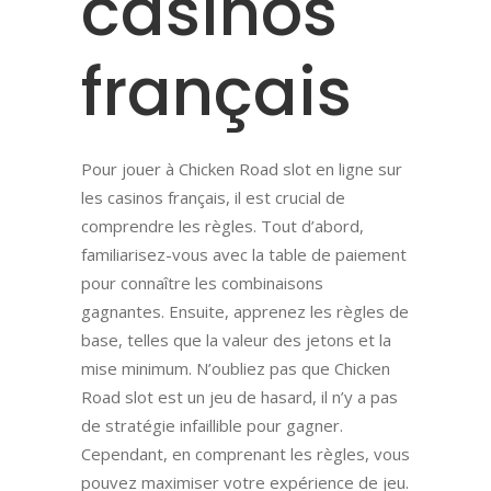
casinos
français
Pour jouer à Chicken Road slot en ligne sur
les casinos français, il est crucial de
comprendre les règles. Tout d’abord,
familiarisez-vous avec la table de paiement
pour connaître les combinaisons
gagnantes. Ensuite, apprenez les règles de
base, telles que la valeur des jetons et la
mise minimum. N’oubliez pas que Chicken
Road slot est un jeu de hasard, il n’y a pas
de stratégie infaillible pour gagner.
Cependant, en comprenant les règles, vous
pouvez maximiser votre expérience de jeu.