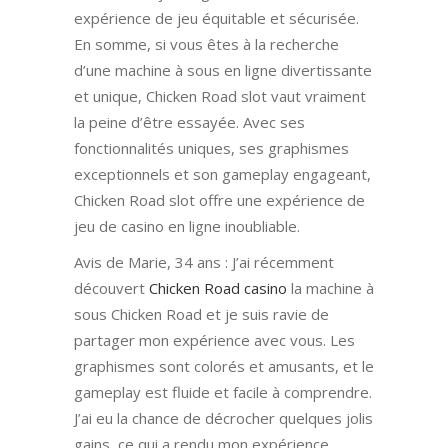
expérience de jeu équitable et sécurisée.
En somme, si vous êtes à la recherche
d’une machine à sous en ligne divertissante
et unique, Chicken Road slot vaut vraiment
la peine d’être essayée. Avec ses
fonctionnalités uniques, ses graphismes
exceptionnels et son gameplay engageant,
Chicken Road slot offre une expérience de
jeu de casino en ligne inoubliable.
Avis de Marie, 34 ans : J’ai récemment
découvert
Chicken Road casino
la machine à
sous Chicken Road et je suis ravie de
partager mon expérience avec vous. Les
graphismes sont colorés et amusants, et le
gameplay est fluide et facile à comprendre.
J’ai eu la chance de décrocher quelques jolis
gains, ce qui a rendu mon expérience