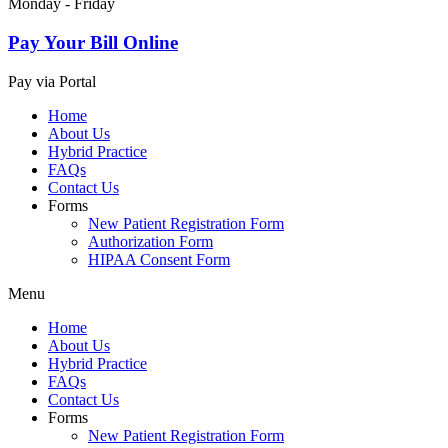
Monday - Friday
Pay Your Bill Online
Pay via Portal
Home
About Us
Hybrid Practice
FAQs
Contact Us
Forms
New Patient Registration Form
Authorization Form
HIPAA Consent Form
Menu
Home
About Us
Hybrid Practice
FAQs
Contact Us
Forms
New Patient Registration Form