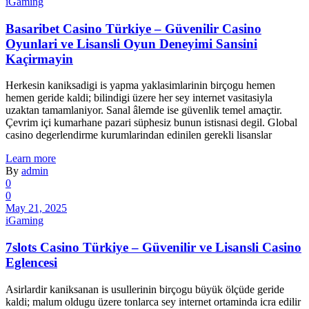
iGaming
Basaribet Casino Türkiye – Güvenilir Casino
Oyunlari ve Lisansli Oyun Deneyimi Sansini
Kaçirmayin
Herkesin kaniksadigi is yapma yaklasimlarinin birçogu hemen
hemen geride kaldi; bilindigi üzere her sey internet vasitasiyla
uzaktan tamamlaniyor. Sanal âlemde ise güvenlik temel amaçtir.
Çevrim içi kumarhane pazari süphesiz bunun istisnasi degil. Global
casino degerlendirme kurumlarindan edinilen gerekli lisanslar
Learn more
By
admin
0
0
May 21, 2025
iGaming
7slots Casino Türkiye – Güvenilir ve Lisansli Casino
Eglencesi
Asirlardir kaniksanan is usullerinin birçogu büyük ölçüde geride
kaldi; malum oldugu üzere tonlarca sey internet ortaminda icra edilir