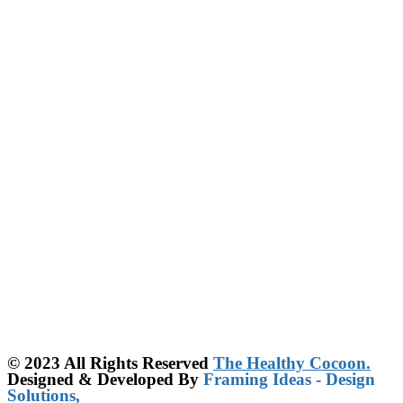
© 2023 All Rights Reserved
The Healthy Cocoon.
Designed & Developed By
Framing Ideas - Design
Solutions,