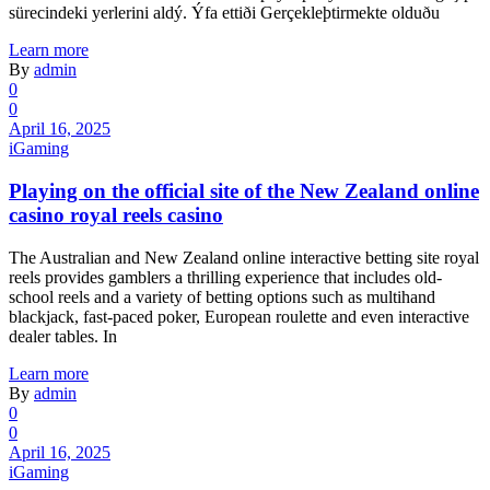
sürecindeki yerlerini aldý. Ýfa ettiði Gerçekleþtirmekte olduðu
Learn more
By
admin
0
0
April 16, 2025
iGaming
Playing on the official site of the New Zealand online
casino royal reels casino
The Australian and New Zealand online interactive betting site royal
reels provides gamblers a thrilling experience that includes old-
school reels and a variety of betting options such as multihand
blackjack, fast-paced poker, European roulette and even interactive
dealer tables. In
Learn more
By
admin
0
0
April 16, 2025
iGaming