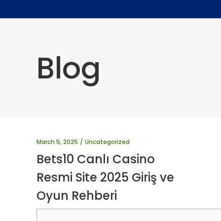
Blog
March 5, 2025
Uncategorized
Bets10 Canlı Casino
Resmi Site 2025 Giriş ve
Oyun Rehberi