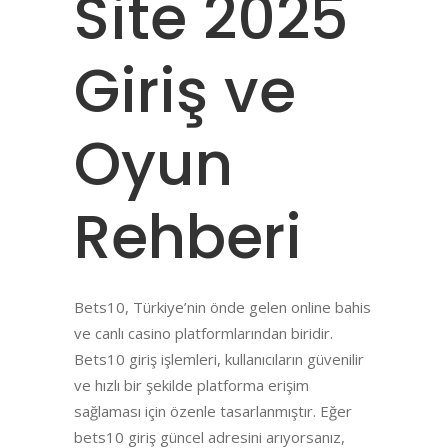
Site 2025
Giriş ve
Oyun
Rehberi
Bets10, Türkiye’nin önde gelen online bahis
ve canlı casino platformlarından biridir.
Bets10 giriş işlemleri, kullanıcıların güvenilir
ve hızlı bir şekilde platforma erişim
sağlaması için özenle tasarlanmıştır. Eğer
bets10 giriş güncel adresini arıyorsanız,