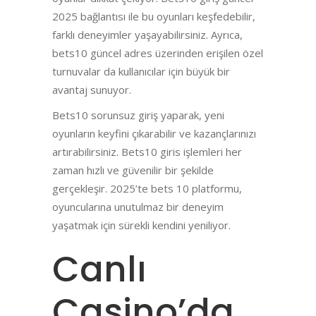
2025 bağlantısı ile bu oyunları keşfedebilir,
farklı deneyimler yaşayabilirsiniz. Ayrıca,
bets10 güncel adres üzerinden erişilen özel
turnuvalar da kullanıcılar için büyük bir
avantaj sunuyor.
Bets10 sorunsuz giriş yaparak, yeni
oyunların keyfini çıkarabilir ve kazançlarınızı
artırabilirsiniz. Bets10 giris işlemleri her
zaman hızlı ve güvenilir bir şekilde
gerçekleşir. 2025’te bets 10 platformu,
oyuncularına unutulmaz bir deneyim
yaşatmak için sürekli kendini yeniliyor.
Canlı
Casino’da