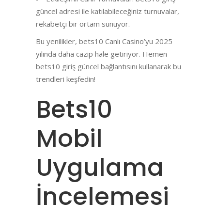
güncel adresi ile katılabileceğiniz turnuvalar,
rekabetçi bir ortam sunuyor.
Bu yenilikler, bets10 Canlı Casino’yu 2025
yılında daha cazip hale getiriyor. Hemen
bets10 giriş güncel bağlantısını kullanarak bu
trendleri keşfedin!
Bets10
Mobil
Uygulama
İncelemesi