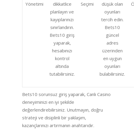
Yönetimi
dikkatlice
Seçimi
düşük olan
Ö
planlayın ve
oyunları
kayıplarınızı
tercih edin.
sınırlandırın.
Bets10
Bets10 giriş
güncel
yaparak,
adres
hesabınızı
üzerinden
kontrol
en uygun
altında
oyunları
tutabilirsiniz.
bulabilirsiniz.
Bets10 sorunsuz giriş yaparak, Canlı Casino
deneyiminizi en iyi şekilde
değerlendirebilirsiniz. Unutmayın, doğru
strateji ve disiplinli bir yaklaşım,
kazançlarınızı artırmanın anahtarıdır.