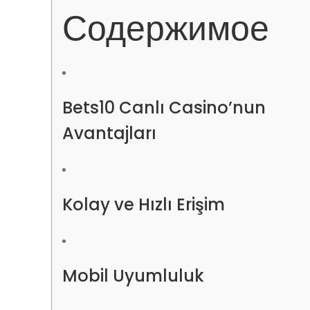
Содержимое
Bets10 Canlı Casino’nun
Avantajları
Kolay ve Hızlı Erişim
Mobil Uyumluluk