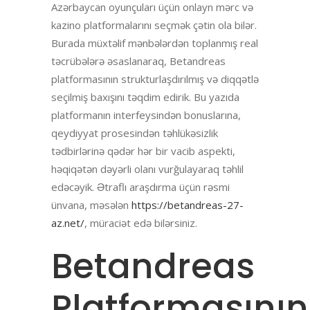
Azərbaycan oyunçuları üçün onlayn mərc və
kazino platformalarını seçmək çətin ola bilər.
Burada müxtəlif mənbələrdən toplanmış real
təcrübələrə əsaslanaraq, Betandreas
platformasının strukturlaşdırılmış və diqqətlə
seçilmiş baxışını təqdim edirik. Bu yazıda
platformanın interfeysindən bonuslarına,
qeydiyyat prosesindən təhlükəsizlik
tədbirlərinə qədər hər bir vacib aspekti,
həqiqətən dəyərli olanı vurğulayaraq təhlil
edəcəyik. Ətraflı araşdırma üçün rəsmi
ünvana, məsələn
https://betandreas-27-
az.net/
, müraciət edə bilərsiniz.
Betandreas
Platformasının