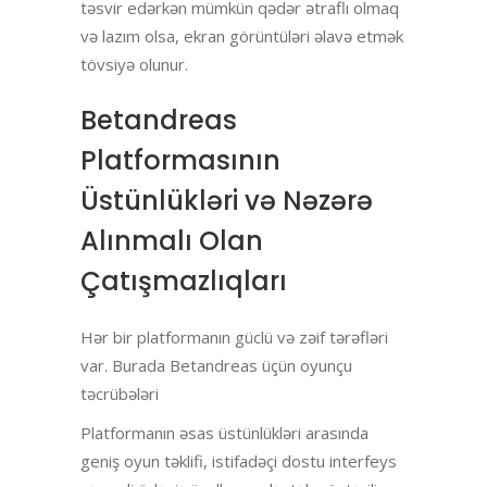
təsvir edərkən mümkün qədər ətraflı olmaq
və lazım olsa, ekran görüntüləri əlavə etmək
tövsiyə olunur.
Betandreas
Platformasının
Üstünlükləri və Nəzərə
Alınmalı Olan
Çatışmazlıqları
Hər bir platformanın güclü və zəif tərəfləri
var. Burada Betandreas üçün oyunçu
təcrübələri
Platformanın əsas üstünlükləri arasında
geniş oyun təklifi, istifadəçi dostu interfeys