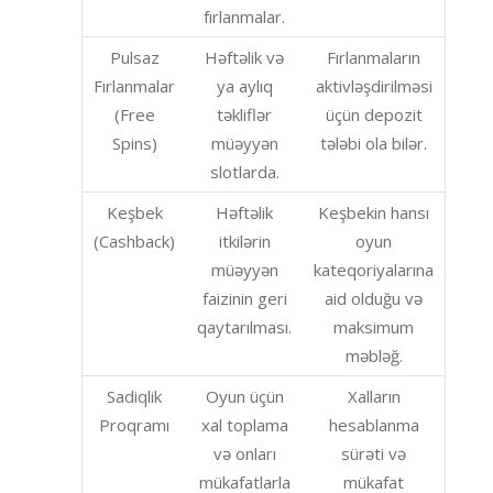
fırlanmalar.
Pulsaz
Həftəlik və
Fırlanmaların
Fırlanmalar
ya aylıq
aktivləşdirilməsi
(Free
təkliflər
üçün depozit
Spins)
müəyyən
tələbi ola bilər.
slotlarda.
Keşbek
Həftəlik
Keşbekin hansı
(Cashback)
itkilərin
oyun
müəyyən
kateqoriyalarına
faizinin geri
aid olduğu və
qaytarılması.
maksimum
məbləğ.
Sadiqlik
Oyun üçün
Xalların
Proqramı
xal toplama
hesablanma
və onları
sürəti və
mükafatlarla
mükafat