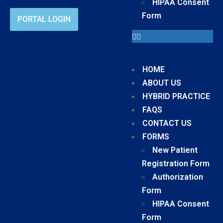
HIPAA Consent
Form
PORTAL LOGIN
HOME
ABOUT US
HYBRID PRACTICE
FAQS
CONTACT US
FORMS
New Patient
Registration Form
Authorization
Form
HIPAA Consent
Form