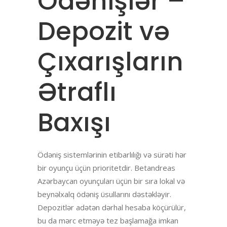
Ödənişlər –
Depozit və
Çıxarışların
Ətraflı
Baxışı
Ödəniş sistemlərinin etibarlılığı və sürəti hər
bir oyunçu üçün prioritetdir. Betandreas
Azərbaycan oyunçuları üçün bir sıra lokal və
beynəlxalq ödəniş üsullarını dəstəkləyir.
Depozitlər adətən dərhal hesaba köçürülür,
bu da mərc etməyə tez başlamağa imkan