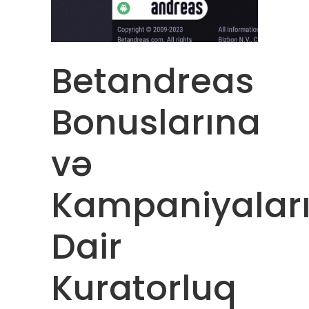
Betandreas
Bonuslarına
və
Kampaniyalar
Dair
Kuratorluq