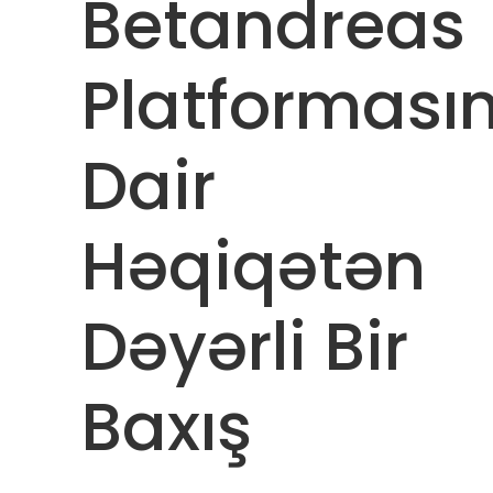
Betandreas
Platforması
Dair
Həqiqətən
Dəyərli Bir
Baxış