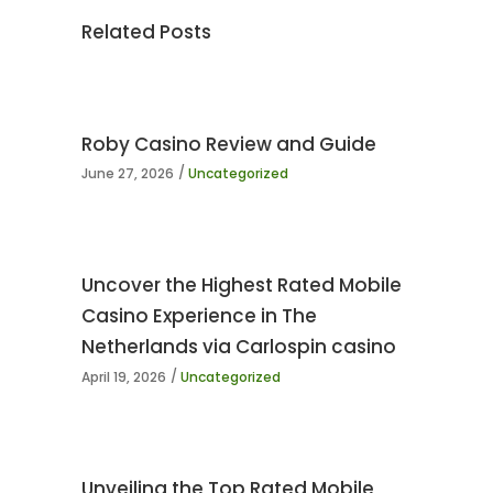
Related Posts
Roby Casino Review and Guide
June 27, 2026
Uncategorized
Uncover the Highest Rated Mobile
Casino Experience in The
Netherlands via Carlospin casino
April 19, 2026
Uncategorized
Unveiling the Top Rated Mobile