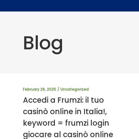
Blog
February 26, 2025
Uncategorized
Accedi a Frumzi: il tuo
casinò online in Italia!,
keyword = frumzi login
giocare al casinò online