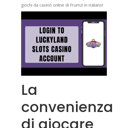
giochi da casinò online di Frumzi in italiano!
La
convenienza
di giocare