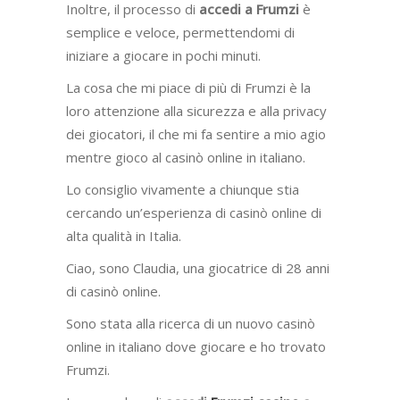
Inoltre, il processo di
accedi a Frumzi
è
semplice e veloce, permettendomi di
iniziare a giocare in pochi minuti.
La cosa che mi piace di più di Frumzi è la
loro attenzione alla sicurezza e alla privacy
dei giocatori, il che mi fa sentire a mio agio
mentre gioco al casinò online in italiano.
Lo consiglio vivamente a chiunque stia
cercando un’esperienza di casinò online di
alta qualità in Italia.
Ciao, sono Claudia, una giocatrice di 28 anni
di casinò online.
Sono stata alla ricerca di un nuovo casinò
online in italiano dove giocare e ho trovato
Frumzi.