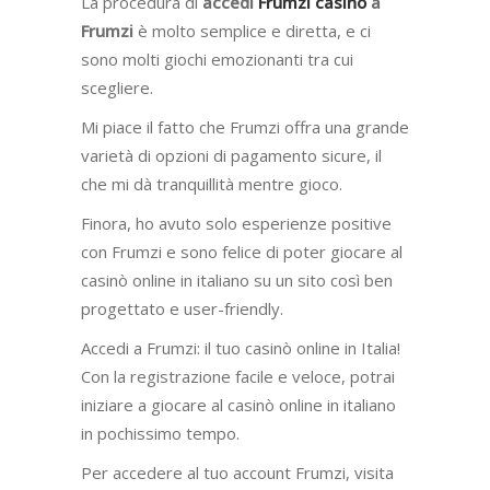
La procedura di
accedi
Frumzi casino
a
Frumzi
è molto semplice e diretta, e ci
sono molti giochi emozionanti tra cui
scegliere.
Mi piace il fatto che Frumzi offra una grande
varietà di opzioni di pagamento sicure, il
che mi dà tranquillità mentre gioco.
Finora, ho avuto solo esperienze positive
con Frumzi e sono felice di poter giocare al
casinò online in italiano su un sito così ben
progettato e user-friendly.
Accedi a Frumzi: il tuo casinò online in Italia!
Con la registrazione facile e veloce, potrai
iniziare a giocare al casinò online in italiano
in pochissimo tempo.
Per accedere al tuo account Frumzi, visita