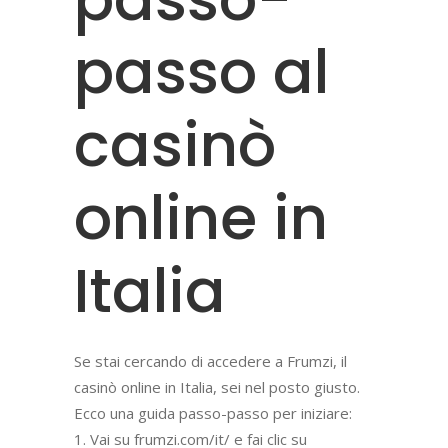
passo al
casinò
online in
Italia
Se stai cercando di accedere a Frumzi, il
casinò online in Italia, sei nel posto giusto.
Ecco una guida passo-passo per iniziare:
1. Vai su frumzi.com/it/ e fai clic su