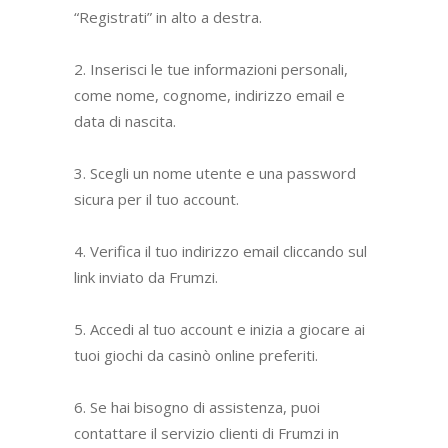
“Registrati” in alto a destra.
2. Inserisci le tue informazioni personali,
come nome, cognome, indirizzo email e
data di nascita.
3. Scegli un nome utente e una password
sicura per il tuo account.
4. Verifica il tuo indirizzo email cliccando sul
link inviato da Frumzi.
5. Accedi al tuo account e inizia a giocare ai
tuoi giochi da casinò online preferiti.
6. Se hai bisogno di assistenza, puoi
contattare il servizio clienti di Frumzi in