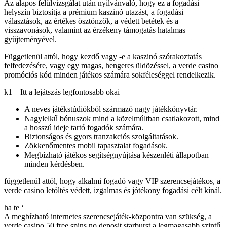
Az alapos felülvizsgálat után nyilvánvaló, hogy ez a fogadási
helyszín biztosítja a prémium kaszinó utazást, a fogadási
választások, az értékes ösztönzők, a védett betétek és a
visszavonások, valamint az érzékeny támogatás hatalmas
gyűjteményével.
Függetlenül attól, hogy kezdő vagy -e a kaszinó szórakoztatás
felfedezésére, vagy egy magas, hengeres üldözéssel, a verde casino
promóciós kód minden játékos számára sokféleséggel rendelkezik.
k1 – Itt a lejátszás legfontosabb okai
A neves játékstúdiókból származó nagy játékkönyvtár.
Nagylelkű bónuszok mind a közelmúltban csatlakozott, mind
a hosszú ideje tartó fogadók számára.
Biztonságos és gyors tranzakciós szolgáltatások.
Zökkenőmentes mobil tapasztalat fogadások.
Megbízható játékos segítségnyújtása készenléti állapotban
minden kérdésben.
függetlenül attól, hogy alkalmi fogadó vagy VIP szerencsejátékos, a
verde casino letöltés védett, izgalmas és jótékony fogadási célt kínál.
ha te ‘
A megbízható internetes szerencsejáték-központra van szükség, a
verde casino 50 free spins no deposit starburst a legmagasabb szintű