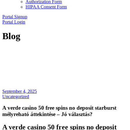
Authorization Form
HIPAA Consent Form
Portal Signup
Portal Login
Blog
September 4, 2025
Uncategorized
A verde casino 50 free spins no deposit starburst
mélyreható áttekintése – Jó választás?
A verde casino 50 free spins no deposit