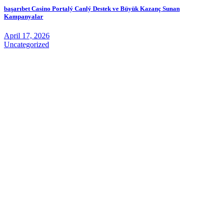
başarıbet Casino Portalý Canlý Destek ve Büyük Kazanç Sunan
Kampanyalar
April 17, 2026
Uncategorized