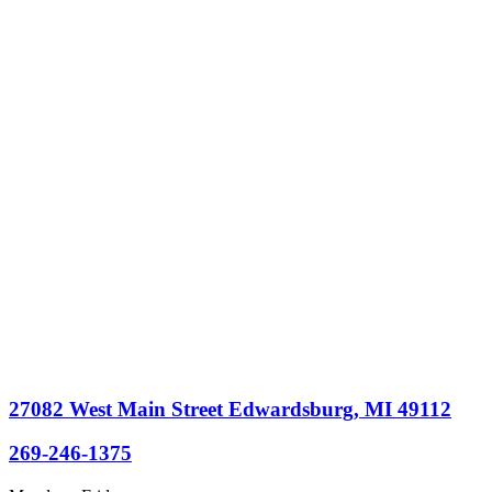
27082 West Main Street Edwardsburg, MI 49112
269-246-1375