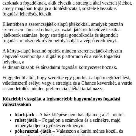
azoknak a fogadóknak, akik élvezik a stratégia által vezérelt játékot,
amely magában foglalja a döntéshozatalt, sokféle klasszikus
fogadási lehetőség létezik.
Ellentétben a szerencsejáték-alapú játékokkal, amelyek pusztán
szerencsere támaszkodnak, az asztali játékok lehetővé teszik a
játékosok számára, hogy stratégiai gondolkodás és átgondolt
fogadási rendszerek révén befolyásolják a végső eredményt.
A kártya-alapú kaszinó opciók minden szerencsejáték-helyszín
alapvető szempontja a digitális platformon és a valós fogadási
helyeken, a
és dinamikusabb és társadalmi fogadási környezetet hoznak.
Függetlenül attól, hogy szereti-e egy gondolat-alapú megközelítést,
véletlenszerű esélyt, vagy a stratégia és a Chance keverékét, a verde
casino letöltés minden preferencia játékát tartalmazza.
Közelebbi vizsgálat a legismertebb hagyományos fogadási
választásokon
blackjack
– A ház kilépése nem haladja meg a 21 pontot.
rulett játék
– Fogadjon a számokra és a színekre, majd
reménykedjen a győztes eredményre.
pókerasztal -játék
– Válasszon a karibi ménes közül, és