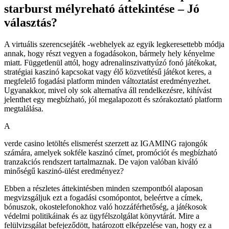
starburst mélyreható áttekintése – Jó
választás?
A virtuális szerencsejáték -webhelyek az egyik legkeresettebb módja
annak, hogy részt vegyen a fogadásokon, bármely hely kényelme
miatt. Függetlenül attól, hogy adrenalinszivattyúzó fonó játékokat,
stratégiai kaszinó kapcsokat vagy élő közvetítésű játékot keres, a
megfelelő fogadási platform minden változtatást eredményezhet.
Ugyanakkor, mivel oly sok alternatíva áll rendelkezésre, kihívást
jelenthet egy megbízható, jól megalapozott és szórakoztató platform
megtalálása.
A
verde casino letöltés elismerést szerzett az IGAMING rajongók
számára, amelyek sokféle kaszinó címet, promóciót és megbízható
tranzakciós rendszert tartalmaznak. De vajon valóban kiváló
minőségű kaszinó-ülést eredményez?
Ebben a részletes áttekintésben minden szempontból alaposan
megvizsgáljuk ezt a fogadási csomópontot, beleértve a címek,
bónuszok, okostelefonokhoz való hozzáférhetőség, a játékosok
védelmi politikáinak és az ügyfélszolgálat könyvtárát. Mire a
felülvizsgálat befejeződött, határozott elképzelése van, hogy ez a