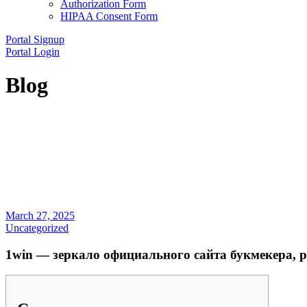
Authorization Form
HIPAA Consent Form
Portal Signup
Portal Login
Blog
March 27, 2025
Uncategorized
1win — зеркало официального сайта букмекера, р