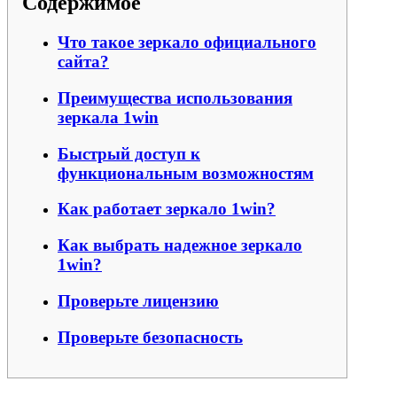
Содержимое
Что такое зеркало официального
сайта?
Преимущества использования
зеркала 1win
Быстрый доступ к
функциональным возможностям
Как работает зеркало 1win?
Как выбрать надежное зеркало
1win?
Проверьте лицензию
Проверьте безопасность