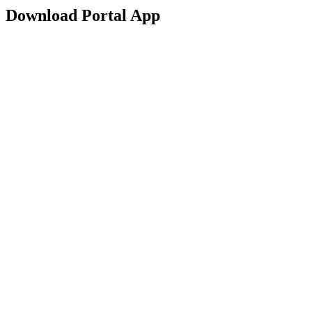
Download Portal App