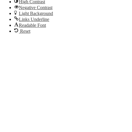
High Contrast
Negative Contrast
Light Background
Links Underline
Readable Font
Reset