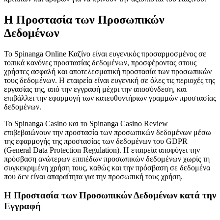
Η Προστασία των Προσωπικών
Δεδομένων
Το Spinanga Online Καζίνο είναι ευγενικός προσαρμοσμένος σε
τοπικά κανόνες προστασίας δεδομένων, προσφέροντας στους
χρήστες ασφαλή και αποτελεσματική προστασία των προσωπικών
τους δεδομένων. Η εταιρεία είναι ευγενική σε όλες τις περιοχές της
εργασίας της, από την εγγραφή μέχρι την αποσύνδεση, και
επιβάλλει την εφαρμογή των κατευθυντήριων γραμμών προστασίας
δεδομένων.
Το Spinanga Casino και το Spinanga Casino Review
επιβεβαιώνουν την προστασία των προσωπικών δεδομένων μέσω
της εφαρμογής της προστασίας των δεδομένων του GDPR
(General Data Protection Regulation). Η εταιρεία αποφύγει την
πρόσβαση ανώτερων επιπέδων προσωπικών δεδομένων χωρίς τη
συγκεκριμένη χρήση τους, καθώς και την πρόσβαση σε δεδομένα
που δεν είναι απαραίτητα για την προσωπική τους χρήση.
Η Προστασία των Προσωπικών Δεδομένων κατά την
Εγγραφή