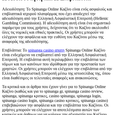
Αδειοδότηση: Το Spinanga Online Καζίνο είναι ενός ασφαλούς και
επιβλαπτικά ισχυρού πλατφόρμας που έχει αποδεχτεί την
αδειοδότηση από την Ελληνική Ασφαλιστική Επιτροπή (Hellenic
Gambling Commission). Η αδειοδότηση αυτή είναι ένα σημαντικό
παράμετρο για τους χρήστες, δείχνοντας ότι το Καζίνο ακολουθεί
όλες τις νομικές και εθικές πρακτικές. Οι χρήστες μπορούν να
ελέγχουν την ασφάλεια και την ευθύνη του Καζίνου μέσω της
αναφοράς της αδειοδότησης.
Επιβλάπτια: Το
spinanga casino απατη
Spinanga Online Καζίνο
είναι ενδεχόμενο να επιβλαπτεί από την Ελληνική Ασφαλιστική
Επιτροπή. Η επιβλάπτια αυτή περιλαμβάνει την επιβλάπτια των
νόμων και των κανόνων που ιδρύθηκαν για την προστασία των
χρηστών. Οι χρήστες μπορούν να ελέγχουν την επιβλάπτια από την
Ελληνική Ασφαλιστική Επιτροπή μέσω της ιστοσελίδας της, όπου
είναι διαθέσιμες οι τελευταίες αναφορές και ανακοινώσεις.
Τα κριτικά και οι άρθρα που έχουν γίνει για το Spinanga Online
Καζίνο (καθώς και για το spinanga gr, spinanga casino review,
spinanga, spinanga κριτικες, casino spinanga, spinanga login,
spinanga casino login, spinanga casino κριτικες, spinanga casino)
επιβεβαιώνουν την ασφάλεια και την επιβλάπτια του Καζίνου. Οι
χρήστες μπορούν να ελέγχουν τα αποτελέσματα αυτών των
κριτικών και άρθρων για να κρίνουν την αξιοπιστία του Καζίνου.