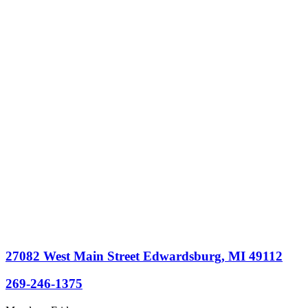
27082 West Main Street Edwardsburg, MI 49112
269-246-1375