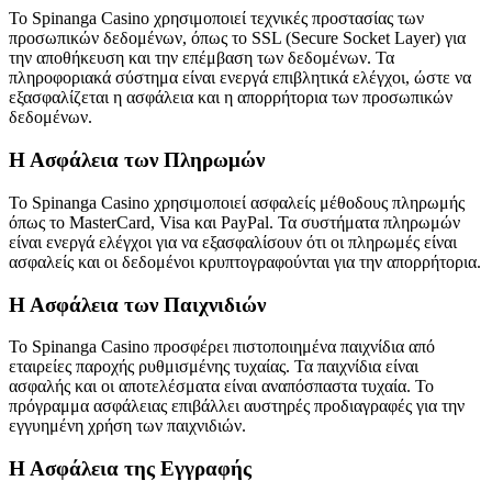
Το Spinanga Casino χρησιμοποιεί τεχνικές προστασίας των
προσωπικών δεδομένων, όπως το SSL (Secure Socket Layer) για
την αποθήκευση και την επέμβαση των δεδομένων. Τα
πληροφοριακά σύστημα είναι ενεργά επιβλητικά ελέγχοι, ώστε να
εξασφαλίζεται η ασφάλεια και η απορρήτορια των προσωπικών
δεδομένων.
Η Ασφάλεια των Πληρωμών
Το Spinanga Casino χρησιμοποιεί ασφαλείς μέθοδους πληρωμής
όπως το MasterCard, Visa και PayPal. Τα συστήματα πληρωμών
είναι ενεργά ελέγχοι για να εξασφαλίσουν ότι οι πληρωμές είναι
ασφαλείς και οι δεδομένοι κρυπτογραφούνται για την απορρήτορια.
Η Ασφάλεια των Παιχνιδιών
Το Spinanga Casino προσφέρει πιστοποιημένα παιχνίδια από
εταιρείες παροχής ρυθμισμένης τυχαίας. Τα παιχνίδια είναι
ασφαλής και οι αποτελέσματα είναι αναπόσπαστα τυχαία. Το
πρόγραμμα ασφάλειας επιβάλλει αυστηρές προδιαγραφές για την
εγγυημένη χρήση των παιχνιδιών.
Η Ασφάλεια της Εγγραφής