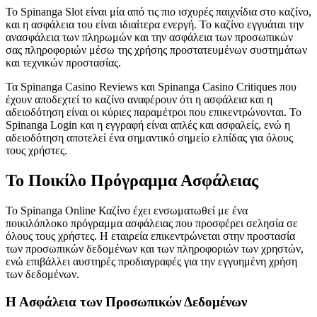
Το Spinanga Slot είναι μία από τις πιο ισχυρές παιχνίδια στο καζίνο,
και η ασφάλεια του είναι ιδιαίτερα ενεργή. Το καζίνο εγγυάται την
ανασφάλεια των πληρωμών και την ασφάλεια των προσωπικών
σας πληροφοριών μέσω της χρήσης προστατευμένων συστημάτων
και τεχνικών προστασίας.
Τα Spinanga Casino Reviews και Spinanga Casino Critiques που
έχουν αποδεχτεί το καζίνο αναφέρουν ότι η ασφάλεια και η
αδειοδότηση είναι οι κύριες παραμέτροι που επικεντρώνονται. Το
Spinanga Login και η εγγραφή είναι απλές και ασφαλείς, ενώ η
αδειοδότηση αποτελεί ένα σημαντικό σημείο ελπίδας για όλους
τους χρήστες.
Το Ποικίλο Πρόγραμμα Ασφάλειας
Το Spinanga Online Καζίνο έχει ενσωματωθεί με ένα
ποικιλόπλοκο πρόγραμμα ασφάλειας που προσφέρει σελησία σε
όλους τους χρήστες. Η εταιρεία επικεντρώνεται στην προστασία
των προσωπικών δεδομένων και των πληροφοριών των χρηστών,
ενώ επιβάλλει αυστηρές προδιαγραφές για την εγγυημένη χρήση
των δεδομένων.
Η Ασφάλεια των Προσωπικών Δεδομένων