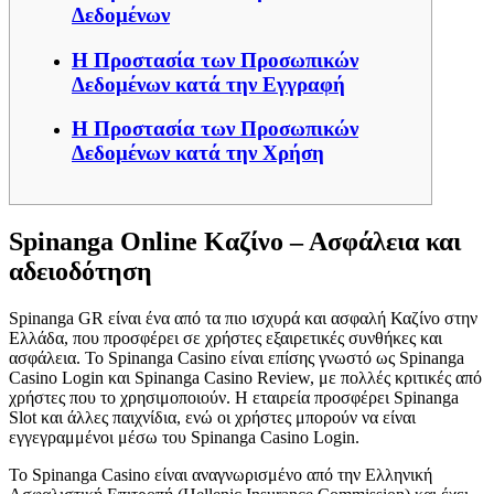
Δεδομένων
Η Προστασία των Προσωπικών
Δεδομένων κατά την Εγγραφή
Η Προστασία των Προσωπικών
Δεδομένων κατά την Χρήση
Spinanga Online Καζίνο – Ασφάλεια και
αδειοδότηση
Spinanga GR είναι ένα από τα πιο ισχυρά και ασφαλή Καζίνο στην
Ελλάδα, που προσφέρει σε χρήστες εξαιρετικές συνθήκες και
ασφάλεια. Το Spinanga Casino είναι επίσης γνωστό ως Spinanga
Casino Login και Spinanga Casino Review, με πολλές κριτικές από
χρήστες που το χρησιμοποιούν. Η εταιρεία προσφέρει Spinanga
Slot και άλλες παιχνίδια, ενώ οι χρήστες μπορούν να είναι
εγγεγραμμένοι μέσω του Spinanga Casino Login.
Το Spinanga Casino είναι αναγνωρισμένο από την Ελληνική