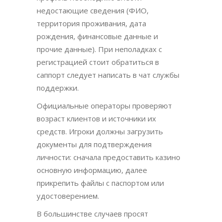
недостающие сведения (ФИО,
территория проживания, дата
рождения, финансовые данные и
прочие данные). При неполадках с
регистрацией стоит обратиться в
саппорт следует написать в чат службы
поддержки.
Официальные операторы проверяют
возраст клиентов и источники их
средств. Игроки должны загрузить
документы для подтверждения
личности: сначала предоставить казино
основную информацию, далее
прикрепить файлы с паспортом или
удостоверением.
В большинстве случаев просят