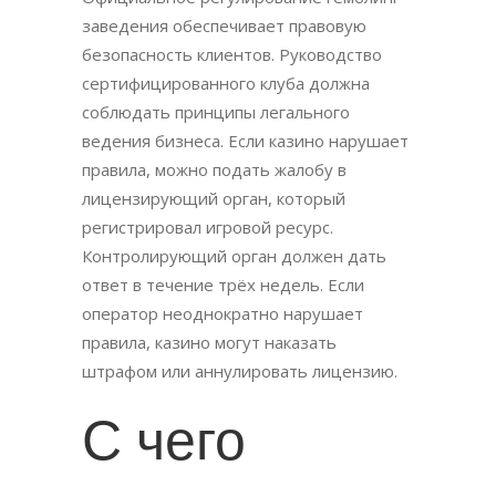
заведения обеспечивает правовую
безопасность клиентов. Руководство
сертифицированного клуба должна
соблюдать принципы легального
ведения бизнеса. Если казино нарушает
правила, можно подать жалобу в
лицензирующий орган, который
регистрировал игровой ресурс.
Контролирующий орган должен дать
ответ в течение трёх недель. Если
оператор неоднократно нарушает
правила, казино могут наказать
штрафом или аннулировать лицензию.
С чего