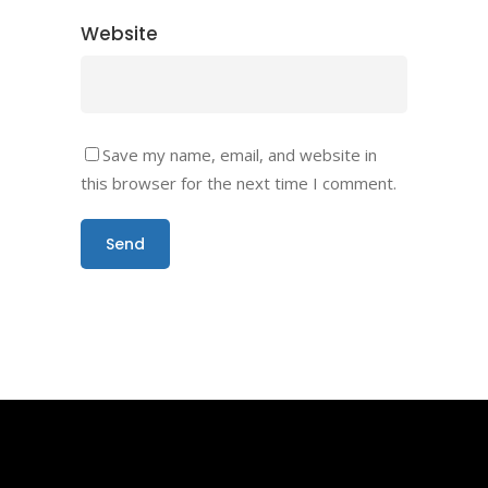
Website
Save my name, email, and website in
this browser for the next time I comment.