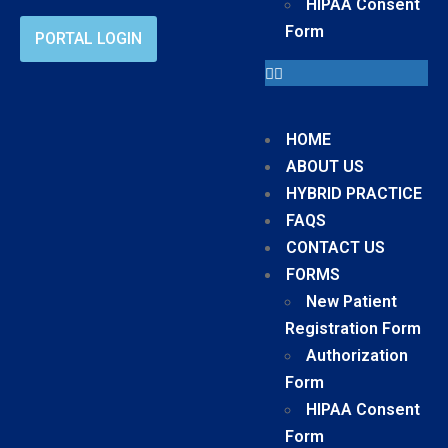
HIPAA Consent
Form
PORTAL LOGIN
HOME
ABOUT US
HYBRID PRACTICE
FAQS
CONTACT US
FORMS
New Patient
Registration Form
Authorization
Form
HIPAA Consent
Form