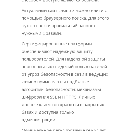
Актуальный сайт casino x можно найти с
помощью браузерного поиска. Для этого
нужно ввести правильный запрос с
нужными фразами.
Сертифицированные платформы
обеспечивают надёжную защиту
пользователей. Для надёжной защиты
персональных сведений пользователей
от угроз безопасности в сети в ведущих
казино применяются надёжные
алгоритмы безопасности: механизмы
шифрования SSL и HTTPS. Личные
данные клиентов хранятся в закрытых
базах и доступна только
администрации.
Официальное регулирование гемблинг-