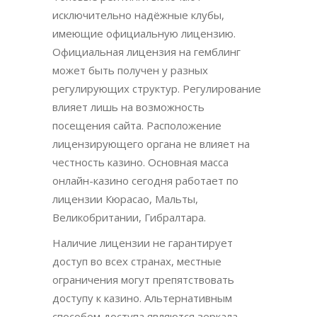
исключительно надёжные клубы,
имеющие официальную лицензию.
Официальная лицензия на гемблинг
может быть получен у разных
регулирующих структур. Регулирование
влияет лишь на возможность
посещения сайта. Расположение
лицензирующего органа не влияет на
честность казино. Основная масса
онлайн-казино сегодня работает по
лицензии Кюрасао, Мальты,
Великобритании, Гибралтара.
Наличие лицензии не гарантирует
доступ во всех странах, местные
ограничения могут препятствовать
доступу к казино. Альтернативным
способом доступа являются зеркала.