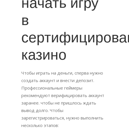
начать игру
в
сертифицирова
казино
Чтобы играть на деньги, сперва нужно
создать аккаунт и внести депозит.
Профессиональные геймеры
рекомендуют верифицировать аккаунт
заранее. чтобы не пришлось ждать
вывод долго. Чтобы
зарегистрироваться, нужно выполнить
несколько этапов: