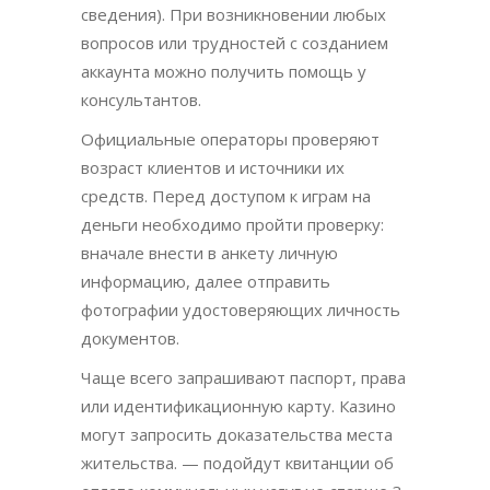
сведения). При возникновении любых
вопросов или трудностей с созданием
аккаунта можно получить помощь у
консультантов.
Официальные операторы проверяют
возраст клиентов и источники их
средств. Перед доступом к играм на
деньги необходимо пройти проверку:
вначале внести в анкету личную
информацию, далее отправить
фотографии удостоверяющих личность
документов.
Чаще всего запрашивают паспорт, права
или идентификационную карту. Казино
могут запросить доказательства места
жительства. — подойдут квитанции об