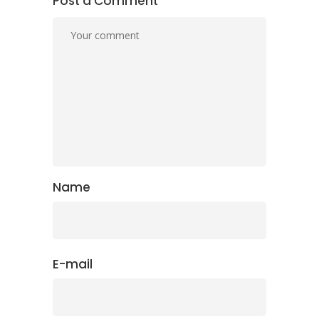
Post a Comment
Name
E-mail