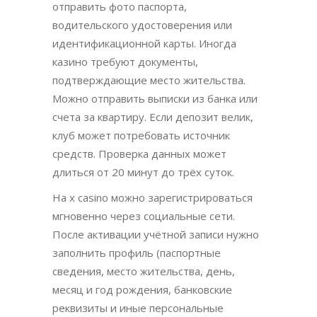
отправить фото паспорта,
водительского удостоверения или
идентификационной карты. Иногда
казино требуют документы,
подтверждающие место жительства.
Можно отправить выписки из банка или
счета за квартиру. Если депозит велик,
клуб может потребовать источник
средств. Проверка данных может
длиться от 20 минут до трёх суток.
На x casino можно зарегистрироваться
мгновенно через социальные сети.
После активации учётной записи нужно
заполнить профиль (паспортные
сведения, место жительства, день,
месяц и год рождения, банковские
реквизиты и иные персональные