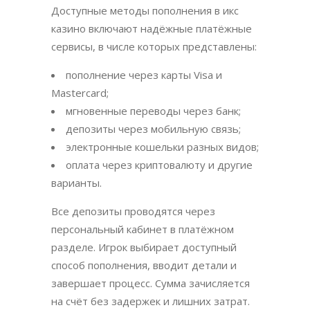
Доступные методы пополнения в икс
казино включают надёжные платёжные
сервисы, в числе которых представлены:
пополнение через карты Visa и
Mastercard;
мгновенные переводы через банк;
депозиты через мобильную связь;
электронные кошельки разных видов;
оплата через криптовалюту и другие
варианты.
Все депозиты проводятся через
персональный кабинет в платёжном
разделе. Игрок выбирает доступный
способ пополнения, вводит детали и
завершает процесс. Сумма зачисляется
на счёт без задержек и лишних затрат.