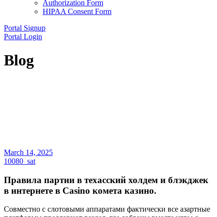
Authorization Form
HIPAA Consent Form
Portal Signup
Portal Login
Blog
March 14, 2025
10080_sat
Правила партии в техасский холдем и блэкджек
в интернете в Casino комета казино.
Совместно с слотовыми аппаратами фактически все азартные