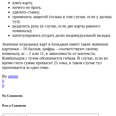
взять карту.
ничего не брать.
удвоить ставку;
применить защитой (только в том случае, если у дилера
туз);
разделить руку (в случае, если две карты равного
номинала);
капитулировать (отдать долю индивидуальной вклада).
Значение игральных карт в блэкджек имеет такие значения:
картинки – 10 баллов, цифры – соответствуют своему
номиналу, ас – 1 или 11, в зависимости от контекста.
Комбинация с тузом обозначается гибкая. В случае, если во
время счета сумма превысит 21 очка, в таком случае туз
принимается за одно очко.
By
admin
0
0
No Comments
Post a Comment