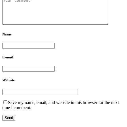
Name
E-mail
Website
Save my name, email, and website in this browser for the next
time I comment.