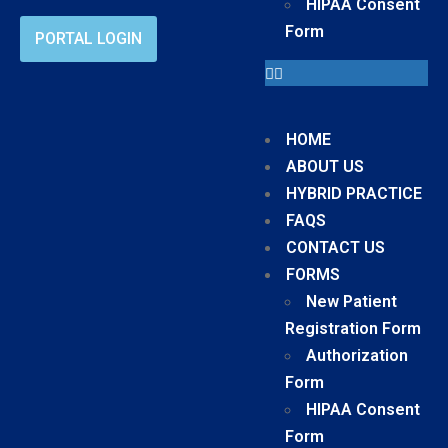
HIPAA Consent
Form
PORTAL LOGIN
HOME
ABOUT US
HYBRID PRACTICE
FAQS
CONTACT US
FORMS
New Patient
Registration Form
Authorization
Form
HIPAA Consent
Form