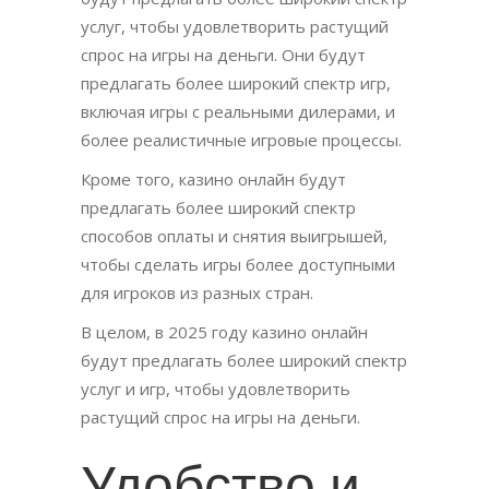
услуг, чтобы удовлетворить растущий
спрос на игры на деньги. Они будут
предлагать более широкий спектр игр,
включая игры с реальными дилерами, и
более реалистичные игровые процессы.
Кроме того, казино онлайн будут
предлагать более широкий спектр
способов оплаты и снятия выигрышей,
чтобы сделать игры более доступными
для игроков из разных стран.
В целом, в 2025 году казино онлайн
будут предлагать более широкий спектр
услуг и игр, чтобы удовлетворить
растущий спрос на игры на деньги.
Удобство и