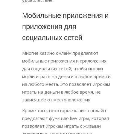
удовольствие.
Мобильные приложения и
приложения для
социальных сетей
Многие казино онлайн предлагают
мобильные приложения и приложения
для социальных сетей, чтобы игроки
могли играть на деньги в любое время и
из любого места. Это позволяет игрокам
играть на деньги в любое время, не
зависящее от местоположения.
Кроме того, некоторые казино онлайн
предлагают функцию live-игры, которая
позволяет игрокам играть с живыми
дилерами и другими игроками в