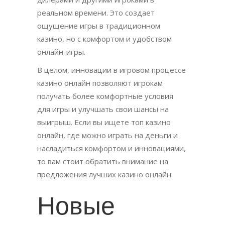
реальном времени. Это создает
ощущение игры в традиционном
казино, но с комфортом и удобством
онлайн-игры.
В целом, инновации в игровом процессе
казино онлайн позволяют игрокам
получать более комфортные условия
для игры и улучшать свои шансы на
выигрыш. Если вы ищете топ казино
онлайн, где можно играть на деньги и
насладиться комфортом и инновациями,
то вам стоит обратить внимание на
предложения лучших казино онлайн.
Новые