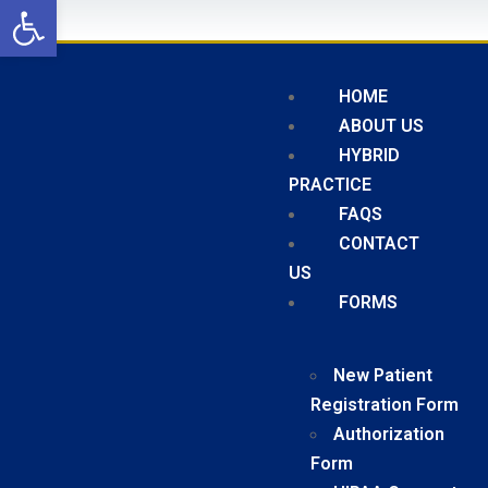
Open toolbar
HOME
ABOUT US
HYBRID
PRACTICE
FAQS
CONTACT
US
FORMS
New Patient
Registration Form
Authorization
Form