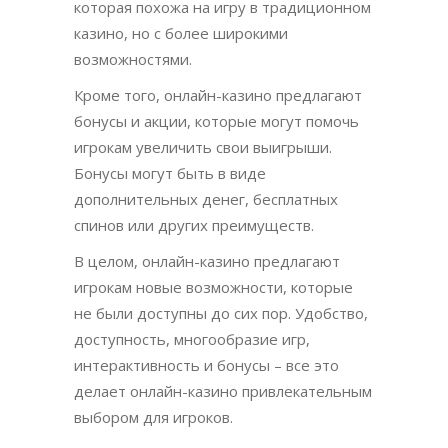
которая похожа на игру в традиционном
казино, но с более широкими
возможностями.
Кроме того, онлайн-казино предлагают
бонусы и акции, которые могут помочь
игрокам увеличить свои выигрыши.
Бонусы могут быть в виде
дополнительных денег, бесплатных
спинов или других преимуществ.
В целом, онлайн-казино предлагают
игрокам новые возможности, которые
не были доступны до сих пор. Удобство,
доступность, многообразие игр,
интерактивность и бонусы – все это
делает онлайн-казино привлекательным
выбором для игроков.