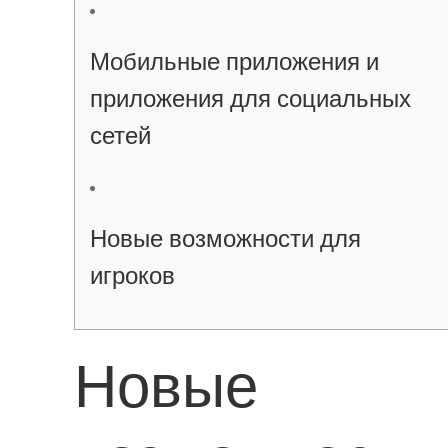
Мобильные приложения и
приложения для социальных
сетей
Новые возможности для
игроков
Новые