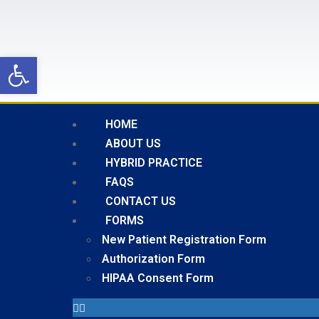
Open toolbar
HOME
ABOUT US
HYBRID PRACTICE
FAQS
CONTACT US
FORMS
New Patient Registration Form
Authorization Form
HIPAA Consent Form