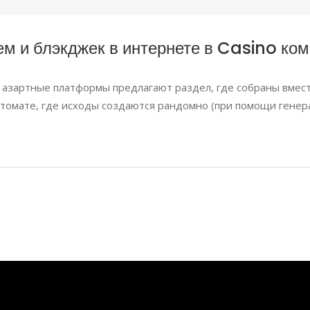
ем и блэкджек в интернете в Casino ком
 азартные платформы предлагают раздел, где собраны вместе
автомате, где исходы создаются рандомно (при помощи генер