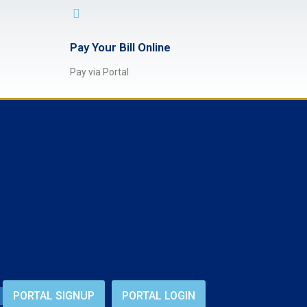
Pay Your Bill Online
Pay via Portal
PORTAL SIGNUP
PORTAL LOGIN